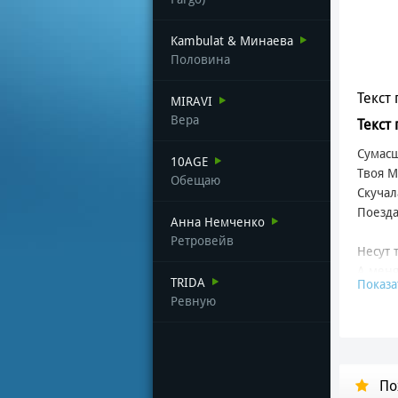
Kambulat & Минаева
Половина
Текст 
MIRAVI
Вера
Текст
Сумас
10AGE
Твоя М
Обещаю
Скучал
Поезда
Анна Немченко
Ретровейв
Несут 
А меня
TRIDA
Показа
Всегда
Ревную
Забери
В твое
Забери
По
Забери