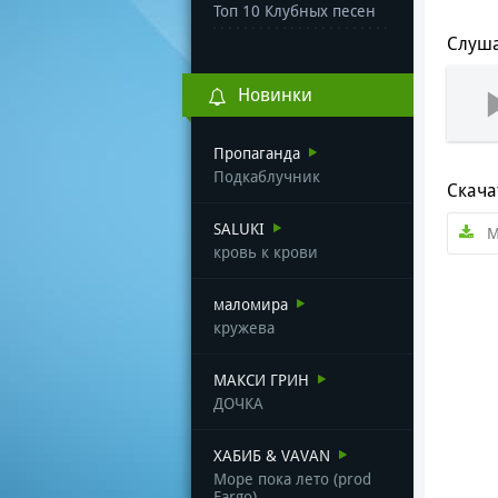
Топ 10 Клубных песен
Слуша
Новинки
Пропаганда
Подкаблучник
Скача
SALUKI
М
кровь к крови
маломира
кружева
МАКСИ ГРИН
ДОЧКА
ХАБИБ & VAVAN
Море пока лето (prod
Fargo)