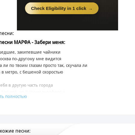
песни:
 песни МАРФА - Забери меня:
шедшие, закипевшие чайники
осква по-другому мне видится
а ли по твоим глазам просто так, скучала ли
 в метро, с бешеной скоростью
тебя в другую часть города
 там нет, но в твоем телефоне я
ть полностью
 онлайн, и чтобы там ни было
 меня, мне с тобой очень дышится
м имени все пароли и символы
 меня, мы бесцельно по улицам до утра
хожие песни:
 меня, мир такой удивительный