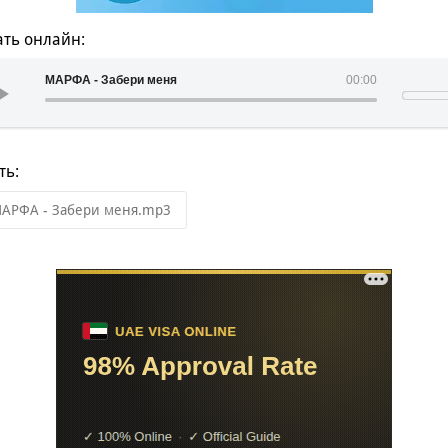
ть онлайн:
МАРФА - Забери меня
00:00
ть:
АРФА - Забери меня.mp3