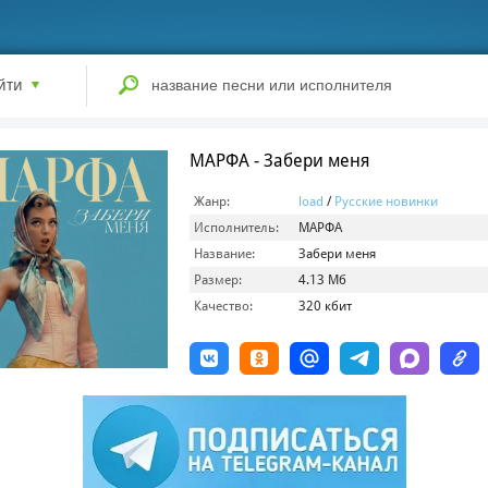
йти
МАРФА - Забери меня
Жанр:
load
/
Русские новинки
Исполнитель:
МАРФА
Название:
Забери меня
Размер:
4.13 Мб
Качество:
320 кбит