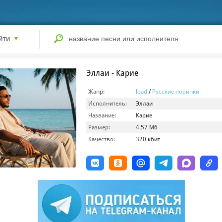
йти
Эллаи - Карие
Жанр:
load
/
Русские новинки
Исполнитель:
Эллаи
Название:
Карие
Размер:
4.57 Мб
Качество:
320 кбит