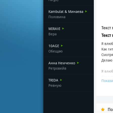
Kambulat & Минаева
Половина
Текст 
MIRAVI
Вера
Текст
Я влюб
10AGE
Как гит
Обещаю
Смотря 
Делаю 
Анна Немченко
Ретровейв
Я влюб
Как гит
TRIDA
Показа
Смотря 
Ревную
Делаю 
Ты не 
Ты сто 
По
Как зв