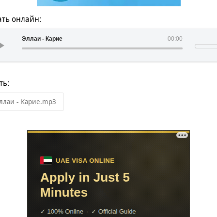
ть онлайн:
Эллаи - Карие
00:00
ть:
ллаи - Карие.mp3