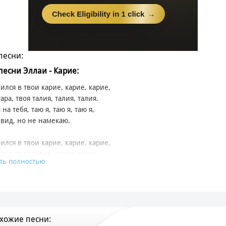
песни:
 песни Эллаи - Карие:
ился в твои карие, карие, карие,
ара, твоя талия, талия, талия.
на тебя, таю я, таю я, таю я,
вид, но не намекаю.
ился в твои карие, карие, карие,
ара, твоя талия, талия, талия.
ть полностью
на тебя, таю я, таю я, таю я,
вид, но не намекаю.
десять из десяти (нет-нет),
из ста.
хожие песни:
ёзды ночью, твои глаза карие блестят.