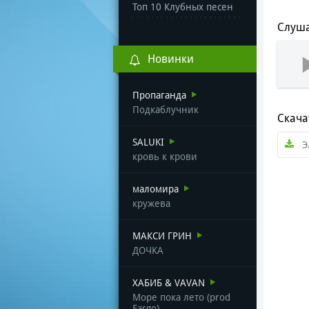
Топ 10 Клубных песен
Слуша
Новинки
Пропаганда
Подкаблучник
Скача
SALUKI
Э
кровь к крови
маломира
кружева
МАКСИ ГРИН
ДОЧКА
ХАБИБ & VAVAN
Море пока лето (prod
Fargo)