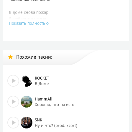
В доме снова пожар
Я люблю это пламя
Показать полностью
Только так есть шанс всё начать сначала
В доме снова пожар
Я люблю это пламя
Только так есть шанс
Похожие песни:
И может, ещё раз сможем быть единым целым
Забудь сейчас, отпусти нервы
ROCKET
Ругань из-за стены
В Доме
Рушим себя изнутри мы
Больно видеть, как ты гасишь наши огни
HammAli
Хорошо, что ты есть
И снова, и снова
Меня снова тянет знакомо
SNK
Написать ищем повод
Ну и что? (prod. xcort)
Это любовь или пропасть?