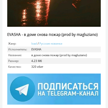
EVASHA - в доме снова пожар (prod by magluziano)
Жанр:
load
/
Русские новинки
Исполнитель:
EVASHA
Название:
в доме снова пожар (prod by magluziano)
Размер:
4.23 Мб
Качество:
320 кбит