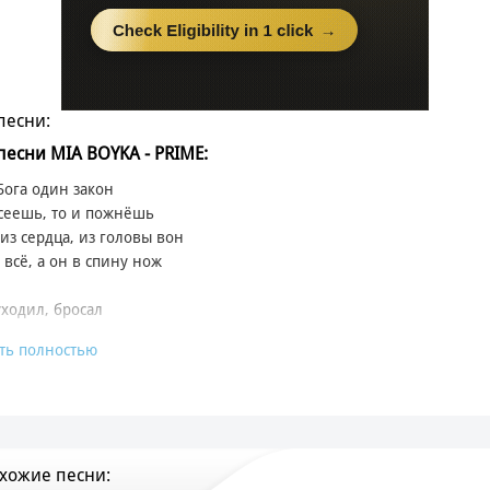
песни:
 песни MIA BOYKA - PRIME:
 Бога один закон
сеешь, то и пожнёшь
из сердца, из головы вон
 всё, а он в спину нож
уходил, бросал
ть полностью
лся складно
л, что изменится, правда?
 обещаний прохладно
настигает моментально
хожие песни:
ня есть план идеальный