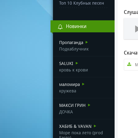
Топ 10 Клубных песен
Слуша
Новинки
Пропаганда
Подкаблучник
Скача
SALUKI
M
кровь к крови
маломира
кружева
МАКСИ ГРИН
ДОЧКА
ХАБИБ & VAVAN
Море пока лето (prod
Fargo)