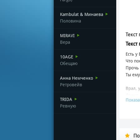
Kambulat & Минаева
Половина
Текст 
MIRAVI
Вера
Текст
Есть у
10AGE
Что по
Обещаю
Прочь 
Ты ему
Анна Немченко
Ретровейв
Врал, 
Ладно
TRIDA
Показа
Извиня
Ревную
Говори
От его
Карма 
По
А у ме