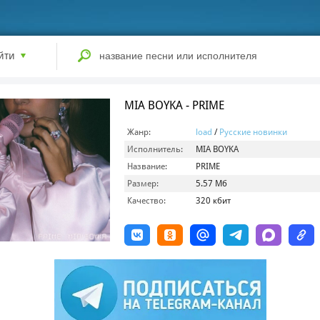
йти
MIA BOYKA - PRIME
Жанр:
load
/
Русские новинки
Исполнитель:
MIA BOYKA
Название:
PRIME
Размер:
5.57 Мб
Качество:
320 кбит