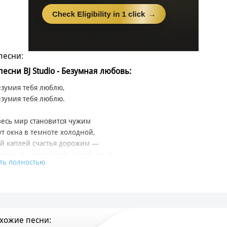
песни:
песни BJ Studio - Безумная любовь:
езумия тебя люблю,
езумия тебя люблю.
весь мир становится чужим
ут окна в темноте холодной,
й каплей счастья дорожим —
венной, чистейшей и свободной.
ть полностью
з тебя не нужно ничего.
ся моя земная неизбежность.
небесья мира твоего
ладонь перетекает нежность.
хожие песни:
ь штормит, пускай идут года