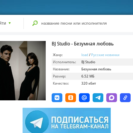
йти
BJ Studio - Безумная любовь
Жанр:
load
/
Русские новинки
Исполнитель:
BJ Studio
Название:
Безумная любовь
Размер:
6.52 МБ
Качество:
320 кбит