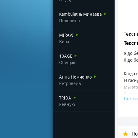
Kambulat & Минаева
Половина
Текст 
MIRAVI
Вера
Текст 
Я до б
10AGE
Я до б
Обещаю
Когда 
Анна Немченко
И гасн
Ретровейв
Мы это
Единст
TRIDA
Показа
Мне бе
Ревную
Ты — в
Из под
В мою 
По
И пуст