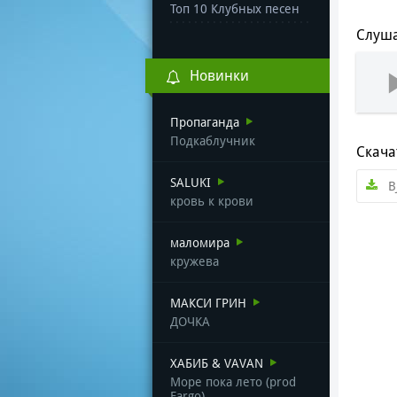
Топ 10 Клубных песен
Слуша
Новинки
Пропаганда
Подкаблучник
Скача
SALUKI
B
кровь к крови
маломира
кружева
МАКСИ ГРИН
ДОЧКА
ХАБИБ & VAVAN
Море пока лето (prod
Fargo)