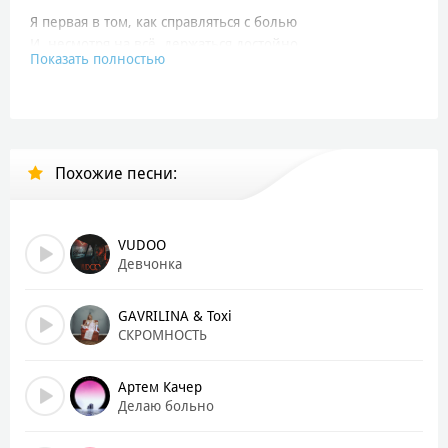
Я первая в том, как справляться с болью
И, несмотря на всё, держаться достойно
Показать полностью
Хочешь правды? Лови
Ты не стоишь моей любви
В колонках громкость на всю
Я танцую и пью
Похожие песни:
И делаю вид, что его не люблю
Сегодня мне хорошо
Сотру в порошок
VUDOO
Все чувства, и мне по*уй, что он не пришёл
Девчонка
В колонках громкость на всю
GAVRILINA & Toxi
Я танцую и пью
СКРОМНОСТЬ
И делаю вид, что его не люблю
Даже не стучись в сердце мне - не открою
Артем Качер
Делаю больно
Мы разные
Я свободна, она несчастна