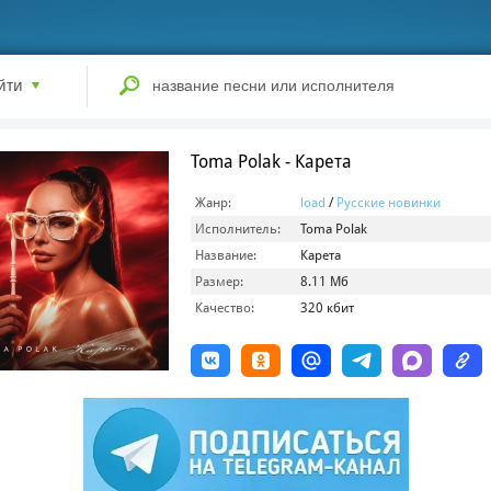
йти
Toma Polak - Карета
Жанр:
load
/
Русские новинки
Исполнитель:
Toma Polak
Название:
Карета
Размер:
8.11 Мб
Качество:
320 кбит