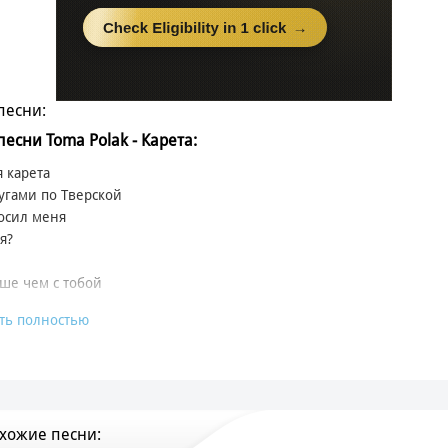
песни:
песни Toma Polak - Карета:
 карета
угами по Тверской
осил меня
я?
ше чем с тобой
ть полностью
 карета
нское рекой
ю до рассвета
ше чем с тобой
хожие песни:
сивый, просто Мёд