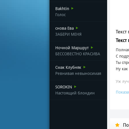
Bakhtin
Голос
снова Ева
Текст 
ЗАБЕРИ МЕНЯ
Текст 
Ночной Маршрут
Полная
БЕССОВЕСТНО КРАСИВА
С подр
Ты спр
Смак Клубняк
Ну как 
Ревнивая невыносимая
Уж луч
SOROKIN
Показа
Настоящий блондин
Полная
Шампа
Загуля
Уж луч
По
Он кра