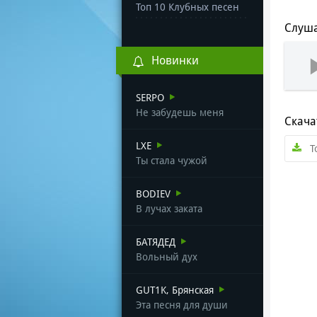
Топ 10 Клубных песен
Слуша
Новинки
SERPO
Не забудешь меня
Скача
LXE
T
Ты стала чужой
BODIEV
В лучах заката
БАТЯДЕД
Вольный дух
GUT1K, Брянская
Эта песня для души