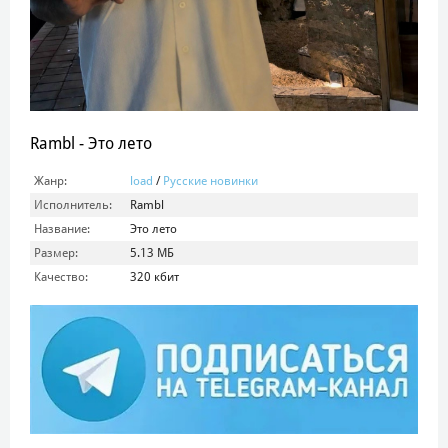
Rambl - Это лето
Жанр:
load
/
Русские новинки
Исполнитель:
Rambl
Название:
Это лето
Размер:
5.13 МБ
Качество:
320 кбит