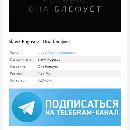
Slavik Pogosov - Она блефует
Жанр:
load
/
Русские новинки
Исполнитель:
Slavik Pogosov
Название:
Она блефует
Размер:
4.27 МБ
Качество:
320 кбит