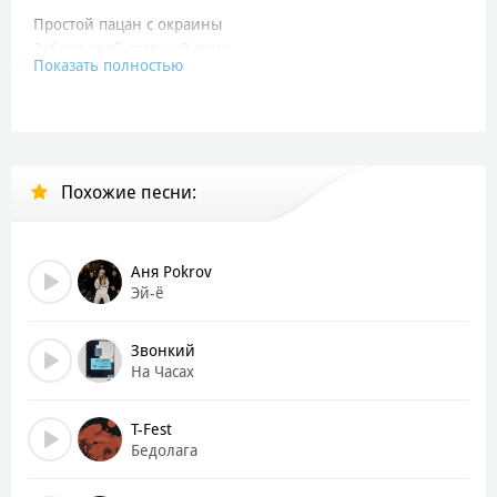
Простой пацан с окраины
Забрал свой главный приз
Показать полностью
Ночью пришла фортуна
И сказала: «Улыбнись»
Он доказал не словом
А делом пацанам
Похожие песни:
Что может дотянуться
К далёким звёздам сам
Не верит он словам
Аня Pokrov
Верит только делам
Эй-ё
Всё, что дала нам жизнь
Мы разделим пополам
Звонкий
На Часах
Годы давят в спину
Но мы держим марку
T-Fest
Судьба не готовила
Бедолага
Для нас тут подарков