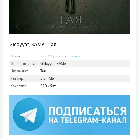
Gidayyat, KAMA - Тая
Жанр:
load
/
Русские новинки
Исполнитель:
Gidayyat, KAMA
Название:
Тая
Размер:
5.84 МБ
Качество:
320 кбит