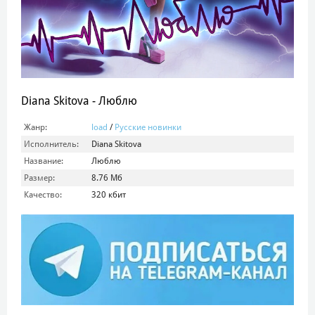
Diana Skitova - Люблю
Жанр:
load
/
Русские новинки
Исполнитель:
Diana Skitova
Название:
Люблю
Размер:
8.76 Мб
Качество:
320 кбит