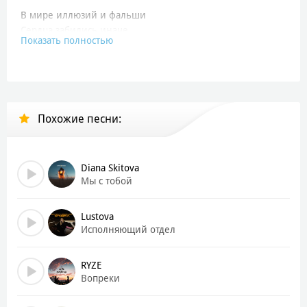
В мире иллюзий и фальши
Сердца забились иначе
Показать полностью
Ну как ты сделал это?
Подскажи мне мальчик
Люблю, люблю
И скрывать уже не стану
Похожие песни:
Мое сердце на repeat
Моя главная тайна
Люблю, люблю
Diana Skitova
И пусть весь мир подождёт
Мы с тобой
И даже если это сон
Пусть он не пройдёт
Lustova
Исполняющий отдел
Каждый твой звонок
Как разряд по венам
RYZE
Я к тебе лечу
Вопреки
Сквозь города и стены