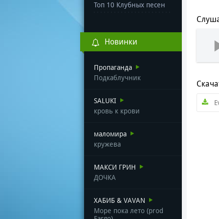
Топ 10 Клубных песен
Слуша
Новинки
Пропаганда
Подкаблучник
Скача
SALUKI
E
кровь к крови
маломира
кружева
МАКСИ ГРИН
ДОЧКА
ХАБИБ & VAVAN
Море пока лето (prod
Fargo)