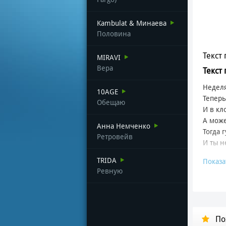
Kambulat & Минаева
Половина
Текст 
MIRAVI
Вера
Текст 
Неделя
10AGE
Теперь
Обещаю
И в кл
А може
Анна Немченко
Тогда г
Ретровейв
И ты н
TRIDA
Показа
Зачем
Ревную
За что
Я знаю
И не з
Меня 
По
Меня н