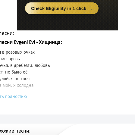
песни:
песни Evgeni Evi - Хищница:
 в розовых очках
 мы врозь
очья, в дребезги, любовь
т, не было её
уляй, я не твоя
е мой. Я холодна
ть полностью
 ты обнимал меня
 ты целовал тогда
, ты любил, любил
абыл, ты не забыл
нельзя не полюбить
хожие песни:
ельзя и укротить