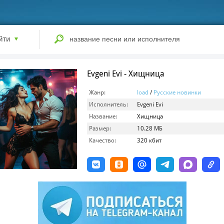
йти
Evgeni Evi - Хищница
Жанр:
load
/
Русские новинки
Исполнитель:
Evgeni Evi
Название:
Хищница
Размер:
10.28 МБ
Качество:
320 кбит