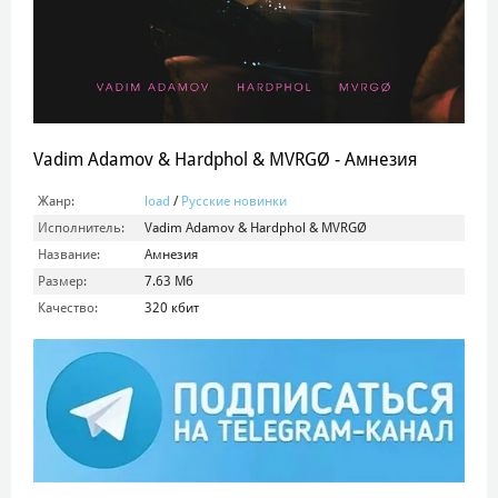
Vadim Adamov & Hardphol & MVRGØ - Амнезия
Жанр:
load
/
Русские новинки
Исполнитель:
Vadim Adamov & Hardphol & MVRGØ
Название:
Амнезия
Размер:
7.63 Мб
Качество:
320 кбит