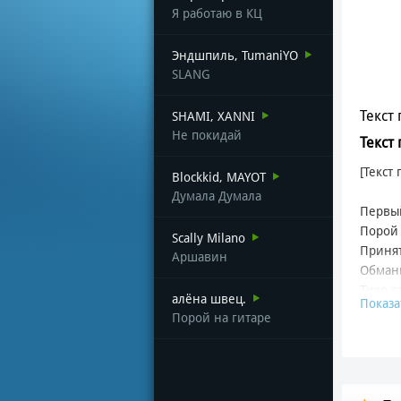
Я работаю в КЦ
Эндшпиль, TumaniYO
SLANG
Текст 
SHAMI, XANNI
Не покидай
Текст
[Текст
Blockkid, MAYOT
Думала Думала
Первый
Порой 
Scally Milano
Принят
Аршавин
Обманы
Тихо з
алёна швец.
Показа
Прохо
Порой на гитаре
Слова,
Хоть н
На дво