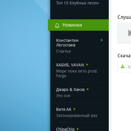
Топ 10 Клубных песен
Слуша
Новинки
Константин
Легостаев
Счастье
Скача
ХАБИБ, VAVAN
С
Море пока лето prod.
Fargo
Джаро & Ханза
Это сон
Витя АК
Затонированный ваз
ChipaChip