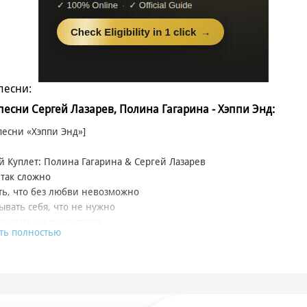
песни:
 песни Сергей Лазарев, Полина Гагарина - Хэппи Энд:
 песни «Хэппи Энд»]
 Куплет: Полина Гагарина & Сергей Лазарев
так сложно
ь, что без любви невозможно
вать себя, что не нужно
асыпать на руках твоих
ть полностью
дит время
 что оно лечит, неверны
итками зашей по живому
их любовь нам забыть нельзя