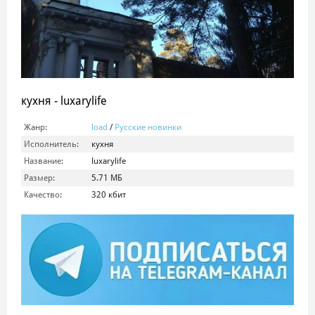
кухня - luxarylife
Жанр:
load
/
Русские новинки
Исполнитель:
кухня
Название:
luxarylife
Размер:
5.71 МБ
Качество:
320 кбит