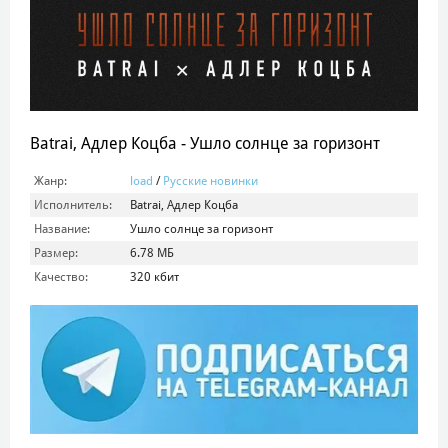
Batrai, Адлер Коцба - Ушло солнце за горизонт
Жанр:
load
/
Русские новинки
Исполнитель:
Batrai, Адлер Коцба
Название:
Ушло солнце за горизонт
Размер:
6.78 МБ
Качество:
320 кбит