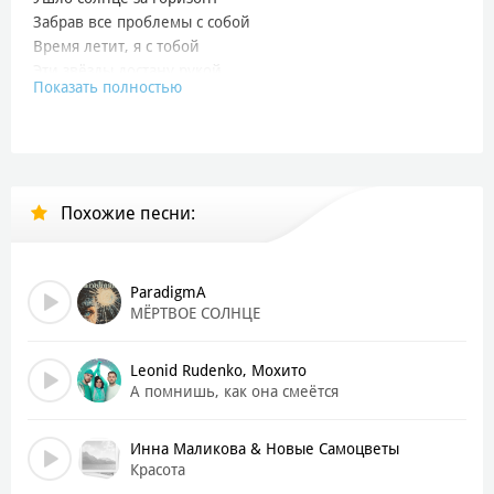
Забрав все проблемы с собой
Время летит, я с тобой
Эти звёзды достану рукой
Показать полностью
Ушло солнце за горизонт
Забрав все проблемы с собой
Время летит, я с тобой
Эти звёзды достану рукой
Похожие песни:
Для тебя одной каждая звезда
Что на небе так сияет, всё для тебя
Пусть между нами страны, горы, города
ParadigmA
Рано или поздно будешь ты моя
МЁРТВОЕ СОЛНЦЕ
А я по тебе так сильно скучал
Leonid Rudenko, Мохито
Каждый день о тебе вспоминал
А помнишь, как она смеётся
Мой корабль плыл в твой причал
В одиночестве утро встречал
Инна Маликова & Новые Самоцветы
Красота
Магия твоя меня заворожила