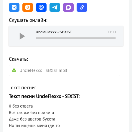
Слушать онлайн:
UncleFlexxx - SEXIST
00:00
Скачать:
UncleFlexxx - SEXIST.mp3
Текст песни:
Текст песни UncleFlexxx - SEXIST:
Я без ответа
Всё так же без привета
Даже без цветов букета
Но ты ищешь меня где-то