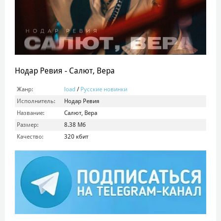
Нодар Ревия - Салют, Вера
Жанр:
load
/
Русские новинки
Исполнитель:
Нодар Ревия
Название:
Салют, Вера
Размер:
8.38 Мб
Качество:
320 кбит