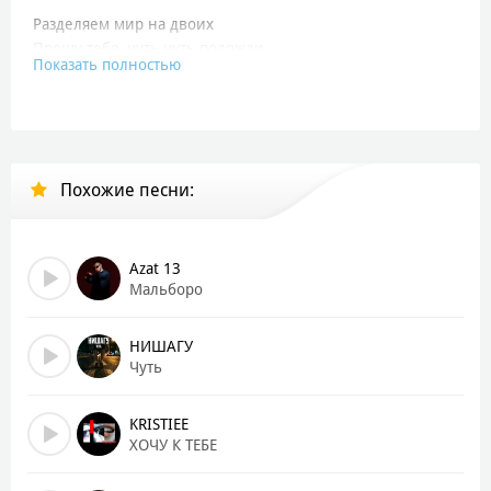
Разделяем мир на двоих
Прошу тебя, чуть чуть подожди
Показать полностью
Соберём от солнца лучи
И не важно, кто там позади
Пусть шумят за спиной ветра
Нам не важно, это всё вчера
Похожие песни:
Сохраним в ладонях этот свет
И пройдём с ним через сотни лет
Я тебя себе выдумал сам
Azat 13
И Господь услышал мои слова
Мальборо
Всё, что было до, это всё пустяк
Но тебе лишь сердце готов отдать
НИШАГУ
Чуть
Разделяем мир на двоих
Прошу тебя, чуть чуть подожди
KRISTIEE
Соберём от солнца лучи
ХОЧУ К ТЕБЕ
И не важно, кто там позади