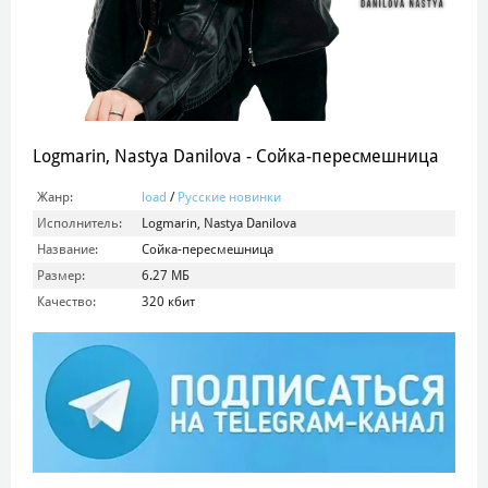
Logmarin, Nastya Danilova - Сойка-пересмешница
Жанр:
load
/
Русские новинки
Исполнитель:
Logmarin, Nastya Danilova
Название:
Сойка-пересмешница
Размер:
6.27 МБ
Качество:
320 кбит