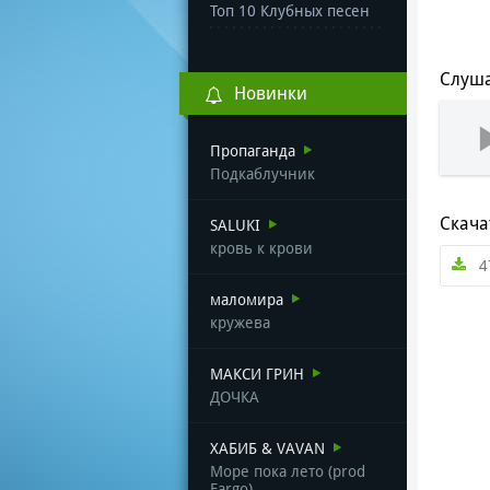
Топ 10 Клубных песен
Слуша
Новинки
Пропаганда
Подкаблучник
Скача
SALUKI
кровь к крови
4
маломира
кружева
МАКСИ ГРИН
ДОЧКА
ХАБИБ & VAVAN
Море пока лето (prod
Fargo)