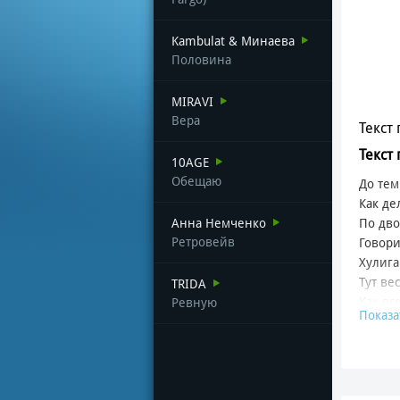
Kambulat & Минаева
Половина
MIRAVI
Вера
Текст 
Текст
10AGE
Обещаю
До тем
Как де
Анна Немченко
По дв
Ретровейв
Говори
Хулига
Тут ве
TRIDA
Как вс
Ревную
Показа
Любовь
Дворов
****, 