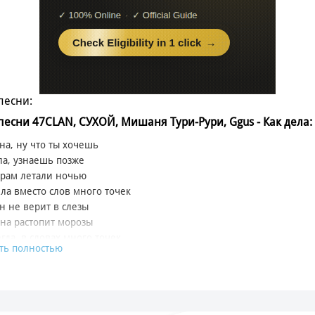
песни:
 песни 47CLAN, СУХОЙ, Мишаня Тури-Рури, Ggus - Как дела:
на, ну что ты хочешь
ла, узнаешь позже
орам летали ночью
ла вместо слов много точек
н не верит в слезы
сна растопит морозы
егда, в словах много точек
ть полностью
 уезжает, наш последний вагончик
ая, дворовая, ты как треки 9 грамм
ничего не поменялось