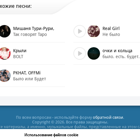
сё так же катают папики пузатые
хожие песни:
е так же по дворам с бутылочкой пивка
ути чё, прошли года и ничего не поменялось
, как всегда, клубы, у меня студия, треки
очется дутые губы, а мне попасть тупо в реки
Мишаня Тури-Рури,
Real Girl
опять попались в **** тупые шутки
Так говорят Таро
Не было
RINA RAZZBERRY
опять попалась на районе проститутка
не позабыть все эти мутные будни
Крыли
очки и кольца
 как было и было, но все будет как будет
BOLT
было. есть. будет.
 было как было, но все будет как будет
 было как было, но все будет как будет
PKHAT, OFFMi
ип-хип подъездный, зато честный
Было или Будет
а парадайз, либо рассказ про Сида и Нэнси
т, что ограбим банк и будем вместе
ая в стразах и на новом мерсе
подвале с хулиганами под **** песни
й по сто, чтобы **** по жести
 как в последний, отдых, пляжи
По всем вопросам - используйте форму
обратной связи
.
Copyright © 2026. Все права защищены.
и катамаран, давай на берег им помашем
все материалы, а именно, музыкальные файлы, представленные на этом 
против, скажешь, я не против кашля
тельных целях. Все права на них принадлежат их владельцам. После п
Использование файлов cookie
кт-диск или удалить этот файл, в противном случае Вы нарушаете зак
есть, не Париж, не Эйфелева башня