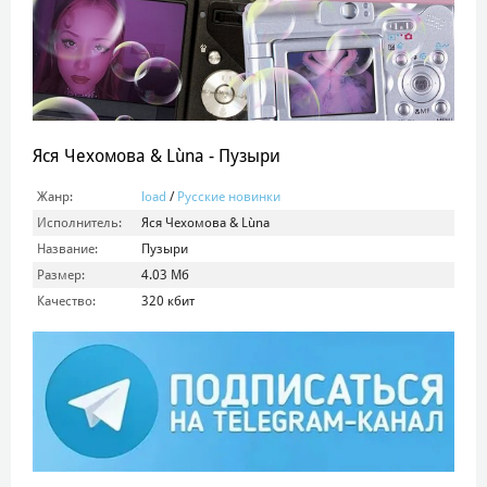
Яся Чехомова & Lùna - Пузыри
Жанр:
load
/
Русские новинки
Исполнитель:
Яся Чехомова & Lùna
Название:
Пузыри
Размер:
4.03 Мб
Качество:
320 кбит