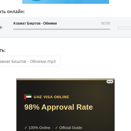
ть онлайн:
Азамат Биштов - Обними
00:00
ть:
замат Биштов - Обними.mp3