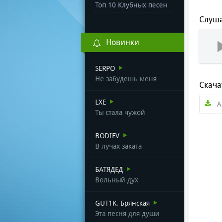
Топ 10 Клубных песен
Слуша
Новинки
SERPO
Не забудешь меня
Скача
LXE
А
Ты стала чужой
BODIEV
В лучах заката
БАТЯДЕД
Вольный дух
GUT1K, Брянская
Эта песня для души