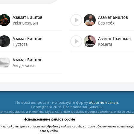
Азамат Биштов
Азамат Биштов
Укlэгъожьын
Без тебя
Азамат Биштов
Азамат Пхешхов
Пустота
Комета
Азамат Биштов
Ай да зима
По всем вопросам - используйте форму
обратной связи
.
Copyright © 2026. Все права защищены.
все материалы, а именно, музыкальные файлы, представленные на этом 
тельных целях. Все права на них принадлежат их владельцам. После п
Использование файлов cookie
кт-диск или удалить этот файл, в противном случае Вы нарушаете зак
ация сайта не несет ответственности за противозаконные действия по
наш сайт, вы даете согласие на обработку файлов cookie, которые обеспечивают правильну
работу сайта.