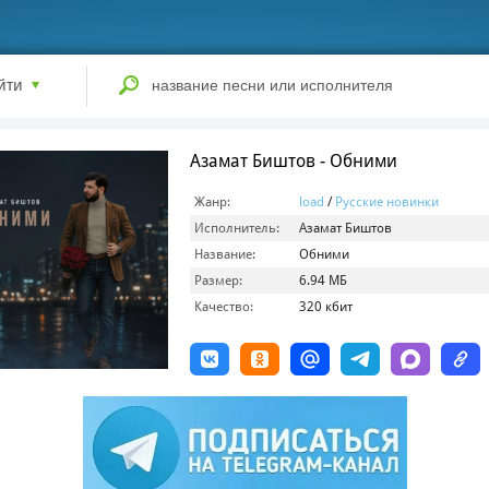
йти
Азамат Биштов - Обними
Жанр:
load
/
Русские новинки
Исполнитель:
Азамат Биштов
Название:
Обними
Размер:
6.94 МБ
Качество:
320 кбит