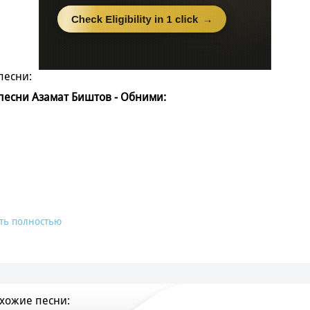
песни:
 песни Азамат Биштов - Обними:
ть полностью
хожие песни: