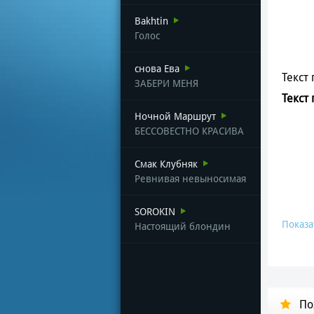
Bakhtin
Голос
снова Ева
Текст 
ЗАБЕРИ МЕНЯ
Текст
Ночной Маршрут
БЕССОВЕСТНО КРАСИВА
Смак Клубняк
Ревнивая невыносимая
SOROKIN
Показа
Настоящий блондин
По