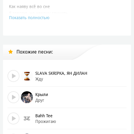
Как наяву всё во сне
Я говорю, но некому слушать
Показать полностью
Я как антенна, которую глушат
И я всё жду своего времени
Вечность потерянный
Боясь не найти
Похожие песни:
И я всё жду своего времени
Вечность потерянный
С надеждой найти
SLAVA SKRIPKA, ЯН ДИЛАН
Обними меня, мир
Жду
Подари мне любви
В жёлтых сотах квартир
Крыли
Друг
Столько людей, но они
Одни, а дни
Bahh Tee
Летят, как на свет мотыли
Прожигаю
Горизонт, где солнце как мандарин