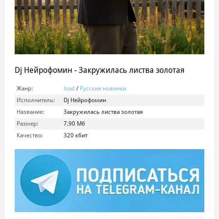
Dj Нейрофомин - Закружилась листва золотая
Жанр:
load
/
Русские новинки
Исполнитель:
Dj Нейрофомин
Название:
Закружилась листва золотая
Размер:
7.90 Мб
Качество:
320 кбит