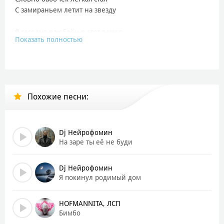
С замираньем летит на звезду
Я сегодня влюблён в этот вечер
Показать полностью
Близок сердцу желтеющий дол
Отрок ветер по самые плечи
Загалил на берёзке подол
И в душе и в долине прохлада
Похожие песни:
Синий сумрак как стадо овец
За калиткою смолкшего сада
Прозвенит и замрет бубенец
Dj Нейрофомин
Я еще никогда бережливо
На заре ты её не буди
Так не слушал разумную плоть
Хорошо бы, как ветками ива
Dj Нейрофомин
Опрокинуться в розовость вод
Я покинул родимый дом
Хорошо бы, на стог улыбаясь
HOFMANNITA, ЛСП
Мордой месяца сено жевать
Бимбо
Где ты, где, моя тихая радость