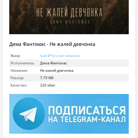
Дима Фантомас - Не жалей девчонка
Жанр:
load
/
Русские новинки
Исполнитель:
Дима Фантомас
Название:
Не жалей девчонка
Размер:
7.79 Мб
Качество:
320 кбит