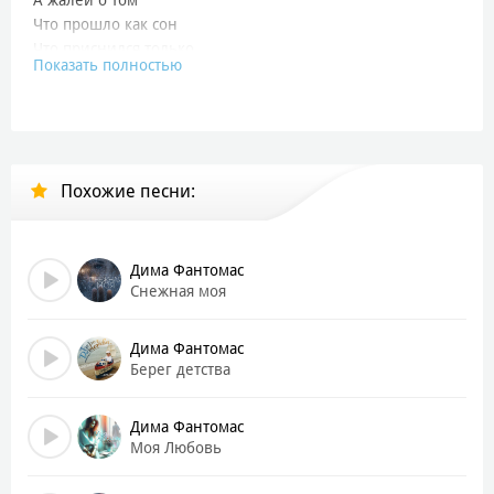
Что прошло как сон
Что приснился только
Показать полностью
Нам вдвоем
Не жалей
Пока не знаешь ты
Как цветут последние цветы
Похожие песни:
Как кружит листва
Как горит трава
Как тускнеет в небе синева
Дима Фантомас
Я теперь уставший и слепой
Снежная моя
И до самой смерти впереди
Вечное прощание
Дима Фантомас
Вечное прощание
Берег детства
Вечное прощание с тобой
Дима Фантомас
Не жалей девчонка
Моя Любовь
Первых дней
Что пришли когда-то по весне