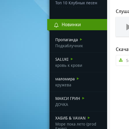
Топ 10 Клубных песен
Слуша
Новинки
Пропаганда
Подкаблучник
Скача
SALUKI
S
кровь к крови
маломира
кружева
МАКСИ ГРИН
ДОЧКА
ХАБИБ & VAVAN
Море пока лето (prod
Fargo)