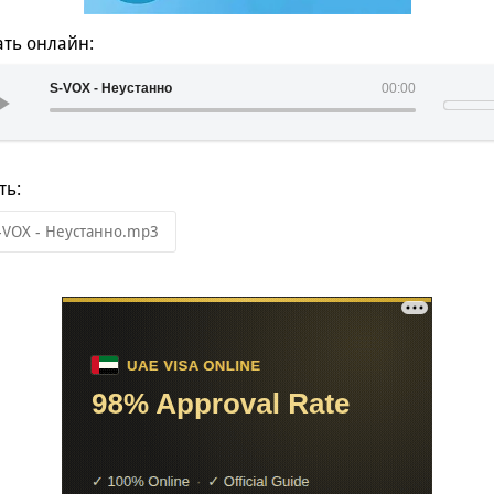
ть онлайн:
S-VOX - Неустанно
00:00
ть:
-VOX - Неустанно.mp3