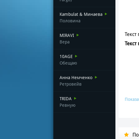
Kambulat & Минаева
Половина
Текст 
MIRAVI
Вера
Текст
10AGE
Обещаю
Анна Немченко
Ретровейв
TRIDA
Показа
Ревную
По