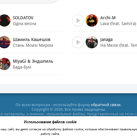
SOLDATOV
Archi-M
Одна весна
Lava (feat. Samira)
Шамиль Кашешов
Janaga
Стань Моим Миром
На Мели (feat. Ten
MiyaGi & Эндшпиль
Бада-Бум
По всем вопросам - используйте форму
обратной связи
.
Copyright © 2026. Все права защищены.
все материалы, а именно, музыкальные файлы, представленные на этом 
тельных целях. Все права на них принадлежат их владельцам. После п
Использование файлов cookie
кт-диск или удалить этот файл, в противном случае Вы нарушаете зак
ация сайта не несет ответственности за противозаконные действия по
наш сайт, вы даете согласие на обработку файлов cookie, которые обеспечивают правильну
работу сайта.