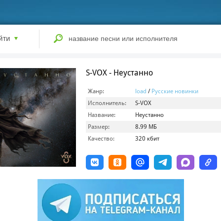
йти
S-VOX - Неустанно
Жанр:
load
/
Русские новинки
Исполнитель:
S-VOX
Название:
Неустанно
Размер:
8.99 МБ
Качество:
320 кбит