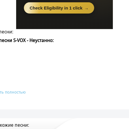
песни:
 песни S-VOX - Неустанно:
ть полностью
хожие песни: