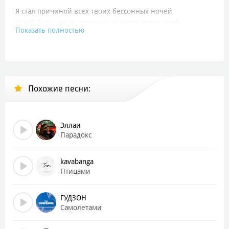
Я стал причиной всех твоих бессонных ночей
И той боли, что ты прячешь в омуте своих очей
Показать полностью
Моя слепая гордость, что ты сделала со мной
Теперь я потерял ее как и потерял покой
Сколько брошенных фраз
Сколько пролитых слез
Похожие песни:
Сказал я не подумав
Сказал все это не всерьез
Прости меня за все
Эллаи
Удержать тебя не смог
Парадокс
И вот какой итог
Теперь ищу тебя я как странник по свету
kavabanga
Птицами
Ищу тебя везде, иду я за тобой по следу
Я за тобой самолётами, поездами
ГУДЗОН
Через границы, вокзалы с фонарями
Самолетами
Город меняет свои имена рядами