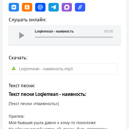
Слушать онлайн:
Loqiemean - наивность
00:00
Скачать:
Loqiemean - наивность.mp3
Текст песни:
Текст песни Loqiemean - наивность:
[Текст песни «Наивность»]
Припев:
Моя бывшая ушла давно к кому-то помоложе
На нём ни одной цапки, эй, пацан, будь осторожен