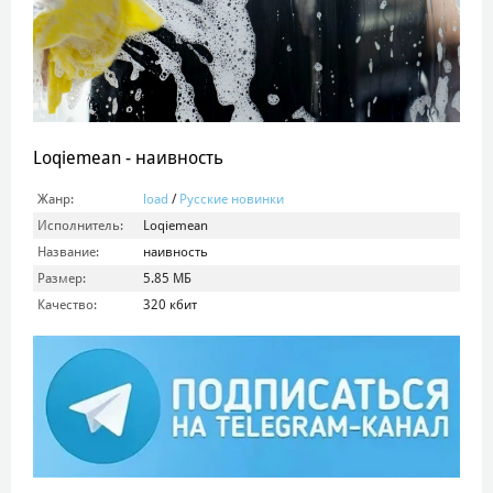
Loqiemean - наивность
Жанр:
load
/
Русские новинки
Исполнитель:
Loqiemean
Название:
наивность
Размер:
5.85 МБ
Качество:
320 кбит