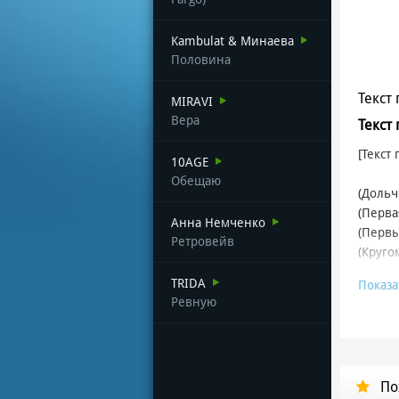
Kambulat & Минаева
Половина
Текст 
MIRAVI
Вера
Текст
[Текст
10AGE
Обещаю
(Дольч
(Перва
Анна Немченко
(Первы
Ретровейв
(Круго
TRIDA
Показа
Дольче
Ревную
Вспом
Семь с
Где на
По
А рань