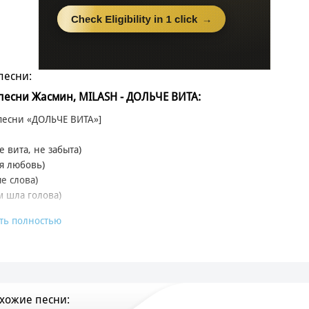
песни:
 песни Жасмин, MILASH - ДОЛЬЧЕ ВИТА:
 песни «ДОЛЬЧЕ ВИТА»]
е вита, не забыта)
я любовь)
е слова)
м шла голова)
ть полностью
 вита, дольче вита
инаю вновь (Вспоминаю вновь)
частливых дней
шла я любовь
хожие песни:
ше ты меня не замечал (Плохой)