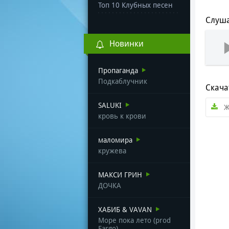
Топ 10 Клубных песен
Слуша
Новинки
Пропаганда
Подкаблучник
Скача
SALUKI
Ж
кровь к крови
маломира
кружева
МАКСИ ГРИН
ДОЧКА
ХАБИБ & VAVAN
Море пока лето (prod
Fargo)