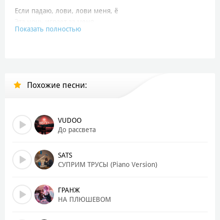
Если падаю, лови, лови меня, ё
Эта ночь играет за меня
Показать полностью
Мы на вайбе, вайбе, вайбе
Сердце бьётся, значит, знаешь сам
Нажимай repeat, repeat, repeat
Этот бит, и мир летит
Похожие песни:
Она липнет ко мне, чует запах района
Её тянет на риск, а не на айфоны
Сучки вокруг, но мне с ними ясно
VUDOO
Я беру только вайб, остальное напрасно
До рассвета
Дым в потолок, летят деньги с карты
Каждый мой шаг – это вайб, вайб, вайб
SATS
СУПРИМ ТРУСЫ (Piano Version)
Я не строил из себя, я таким и остался
Если вышел на бит, значит, город качался
ГРАНЖ
Бармен на баре, и ночь как кинолента
НА ПЛЮШЕВОМ
Но я в каждом кадре, будто главный там где-то