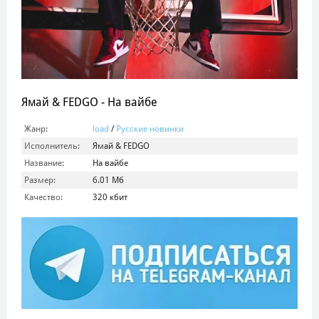
Ямай & FEDGO - На вайбе
Жанр:
load
/
Русские новинки
Исполнитель:
Ямай & FEDGO
Название:
На вайбе
Размер:
6.01 Мб
Качество:
320 кбит