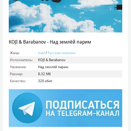
KOJI & Barabanov - Над землёй парим
Жанр:
load
/
Русские новинки
Исполнитель:
KOJI & Barabanov
Название:
Над землёй парим
Размер:
8.32 Мб
Качество:
320 кбит