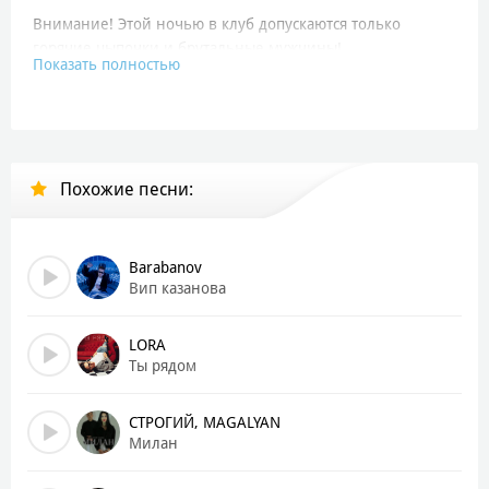
Внимание! Этой ночью в клуб допускаются только
горячие цыпочки и брутальные мужчины!
Показать полностью
В кармане money, летим на параплане (а, а, а)
Лондон, Берлин и Москва
После Таиланда и Бали
Похожие песни:
Нас не догонишь даже на новом феррари
Мы так высоко — у нас воздушное ралли
Я хочу с тобой!
Ты хочешь со мной!
Barabanov
Вип казанова
Мы летим на шум
Не нужен парашют
LORA
Я хочу с тобой!
Ты рядом
Ты хочешь со мной!
СТРОГИЙ, MAGALYAN
Бейби меня поцелует
Милан
В спину дует, let’s do it!
Мы над землёй парим, нас кружат облака