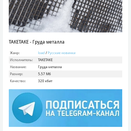
TAKETAKE - Груда металла
Жанр:
load
/
Русские новинки
Исполнитель:
TAKETAKE
Название:
Груда металла
Размер:
5.57 Мб
Качество:
320 кбит