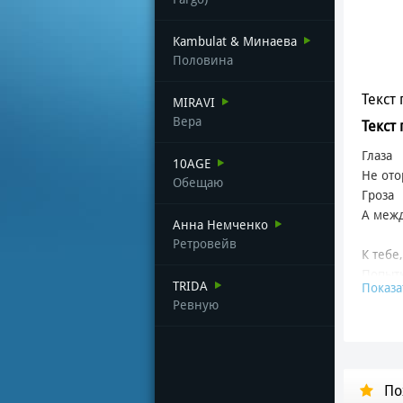
Kambulat & Минаева
Половина
Текст 
MIRAVI
Вера
Текст 
Глаза
10AGE
Не ото
Обещаю
Гроза
А межд
Анна Немченко
Ретровейв
К тебе
Попыт
TRIDA
Показа
А дава
Ревную
Глаза
Не ото
Гроза
По
А межд