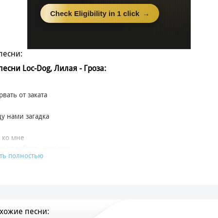
песни:
песни Loc-Dog, Лилая - Гроза:
рвать от заката
у нами загадка
, ко мне
ка подобрать ключики
ть полностью
й, чтоб от любви мы больше не мучились
рвать от заката
хожие песни:
у нами загадка