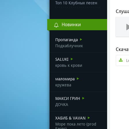
Топ 10 Клубных песен
Слуша
Новинки
Пропаганда
Подкаблучник
Скача
SALUKI
L
кровь к крови
маломира
кружева
МАКСИ ГРИН
ДОЧКА
ХАБИБ & VAVAN
Море пока лето (prod
Fargo)