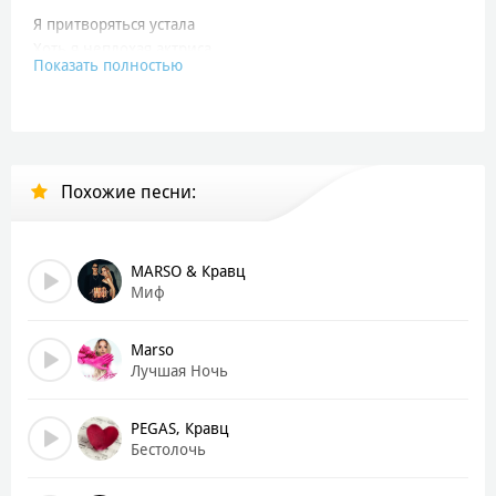
Я притворяться устала
Хоть я неплохая актриса
Показать полностью
Обожать тебя искренне
В чем смысл?
Ты уходил, рушился мир
Только мне его не жаль
Похожие песни:
Ты долюбил и просто закрыл
Самый главный свой гештальт
А что со мной?
MARSO & Кравц
Это словно для сердца моего кардио
Миф
Мою рефлексию лови по радио
Что это было и чего ради?
Marso
Лучшая Ночь
Я говорила подругам
Девки, он не такой, как все, он другой
PEGAS, Кравц
Но доносилась с нашей комнаты ругань и ругань по
Бестолочь
кругу
И рушился миф