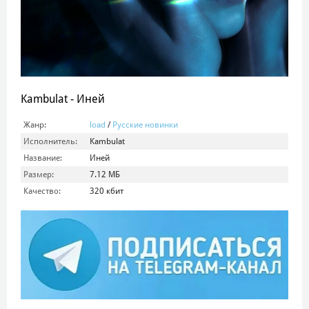
Kambulat - Иней
Жанр:
load
/
Русские новинки
Исполнитель:
Kambulat
Название:
Иней
Размер:
7.12 МБ
Качество:
320 кбит