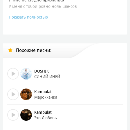
У меня с тобой ровно ноль шансов
Показать полностью
Как мне стать причиной,
Чтобы растаял твой иней?
Я без тебя половина
Я без тебя половина
Похожие песни:
В глазах твоих иней
Я так хочу тебя сильно
И мне не стыдно признаться
У меня с тобой ровно ноль шансов
DOSHIK
СИНИЙ ИНЕЙ
Как мне стать причиной,
Чтобы растаял твой иней?
Kambulat
Я без тебя половина
Марокканка
Я без тебя
Kambulat
Не надо, не надо
Это Любовь
Я хочу остаться
Говори со мной, ведь я хочу про тебя знать всё