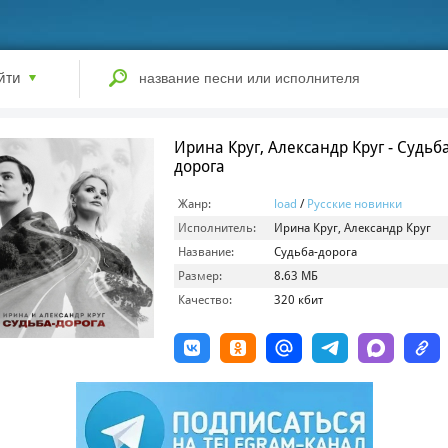
йти
Ирина Круг, Александр Круг - Судьб
дорога
Жанр:
load
/
Русские новинки
Исполнитель:
Ирина Круг, Александр Круг
Название:
Судьба-дорога
Размер:
8.63 МБ
Качество:
320 кбит