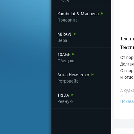
Kambulat & Минаева
Половина
MIRAVI
Текст 
Вера
Текст
10AGE
От пор
Обещаю
Долгая
От пор
Анна Немченко
И отцо
Ретровейв
А судь
TRIDA
Петляе
Ревную
Показа
На чуд
С любо
Умей п
Учись 