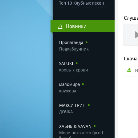
Топ 10 Клубных песен
Слуша
Новинки
Пропаганда
Подкаблучник
Скача
SALUKI
кровь к крови
И
маломира
кружева
МАКСИ ГРИН
ДОЧКА
ХАБИБ & VAVAN
Море пока лето (prod
Fargo)