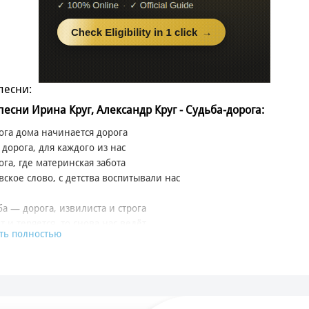
песни:
 песни Ирина Круг, Александр Круг - Судьба-дорога:
ога дома начинается дорога
 дорога, для каждого из нас
ога, где материнская забота
вское слово, с детства воспитывали нас
ба — дорога, извилиста и строга
т и теряется, то снова нас ведёт
ть полностью
о не надейся, над бедами не смейся
вью в сердце по жизни ты иди
рощать, умей копить
делиться хлебом