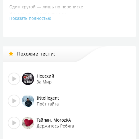
Один крутой — лишь по переписке
Но только всё ждёт чего-то
Показать полностью
Второй привык уходить по-английски
И объявляться в субботу
Строчат мне меседжи круглые сутки
Третий, четвёртый, пятый
Похожие песни:
Если вы сами ждёте поступков
То где ваши платья, ребята?
Мало действий, много слов
Невский
Ты ведёшь себя как лох
За Мир
Перестань, я не назло
Следующий!
INtellegent
Поёт тайга
А ты — в блок!
А-а-ай, ай!
Тайпан, MоrоzKA
Пацаны — вообще ребята, будто под копирку
Держитесь Ребята
А-а-ай, ай!