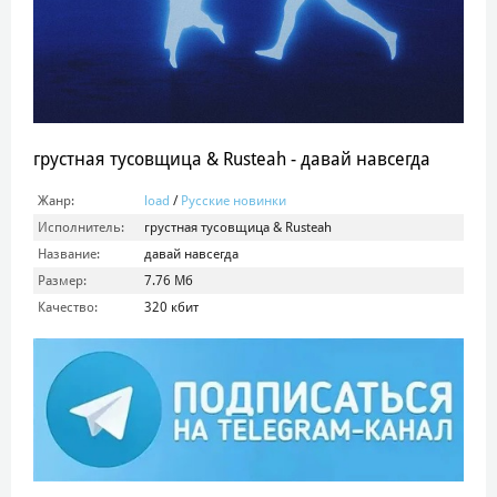
грустная тусовщица & Rusteah - давай навсегда
Жанр:
load
/
Русские новинки
Исполнитель:
грустная тусовщица & Rusteah
Название:
давай навсегда
Размер:
7.76 Мб
Качество:
320 кбит