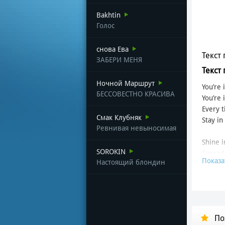
Bakhtin
Голос
снова Ева
Текст 
ЗАБЕРИ МЕНЯ
Текст
Ночной Маршрут
You’re
БЕССОВЕСТНО КРАСИВА
You’re 
Every t
Смак Клубняк
Stay i
Ревнивая невыносимая
Shine 
SOROKIN
Spread
Показа
Настоящий блондин
I hold 
And wan
You ar
And let
По
Ты ме