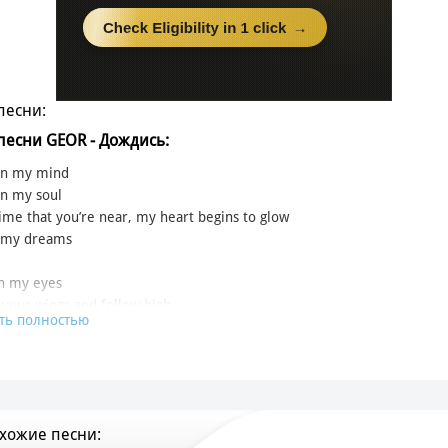
песни:
 песни GEOR - Дождись:
 in my mind
in my soul
ime that you’re near, my heart begins to glow
n my dreams
in my eyes
 your wings and follow high
ть полностью
you close
t to sing my favorite song
e my rose
 my feelings carry on
хожие песни:
ня дождись