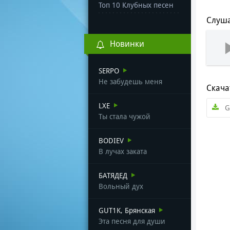
Топ 10 Клубных песен
Слуша
Новинки
SERPO
Не забудешь меня
Скача
LXE
G
Ты стала чужой
BODIEV
В лучах заката
БАТЯДЕД
Вольный дух
GUT1K, Брянская
Эта песня для души