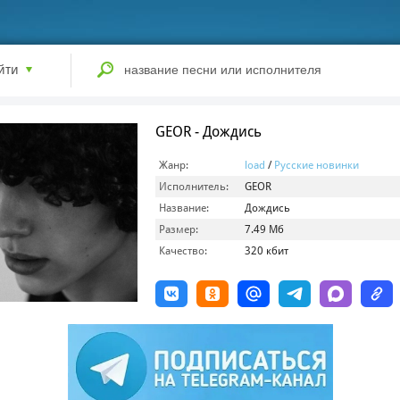
йти
GEOR - Дождись
Жанр:
load
/
Русские новинки
Исполнитель:
GEOR
Название:
Дождись
Размер:
7.49 Мб
Качество:
320 кбит