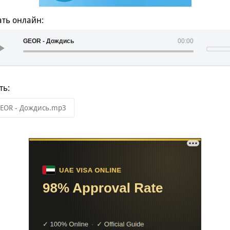
ть онлайн:
GEOR - Дождись
00:00
ть:
EOR - Дождись.mp3