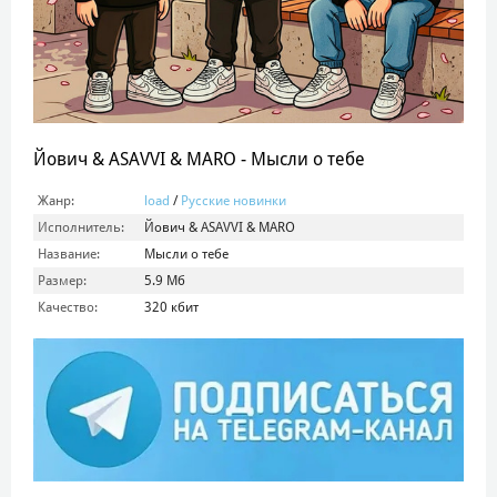
Йович & ASAVVI & MARO - Мысли о тебе
Жанр:
load
/
Русские новинки
Исполнитель:
Йович & ASAVVI & MARO
Название:
Мысли о тебе
Размер:
5.9 Мб
Качество:
320 кбит