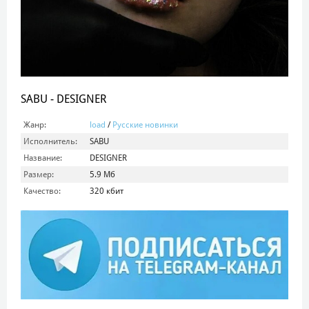
SABU - DESIGNER
Жанр:
load
/
Русские новинки
Исполнитель:
SABU
Название:
DESIGNER
Размер:
5.9 Мб
Качество:
320 кбит