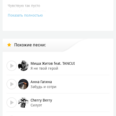
Чувствую так пусто
Но нет больше грусти
Показать полностью
Выгляжу так круто
Тупо запрещено грустить
Это не соревнование
Похожие песни:
I’m so fast, baby, can you imagine?
Лучше просто сдаться
Скажи, кто твой дизайнер
Миша Житов feat. TANCUI
Я не твой герой
Скажи кто твой дизайнер
(Скажи-скажи)
Анна Гагина
Скажи кто твой дизайнер
Забудь и сотри
Скажи кто твой дизайнер
Cherry Berry
Скажи кто твой дизайнер
Силуэт
Скажи кто твой дизайнер