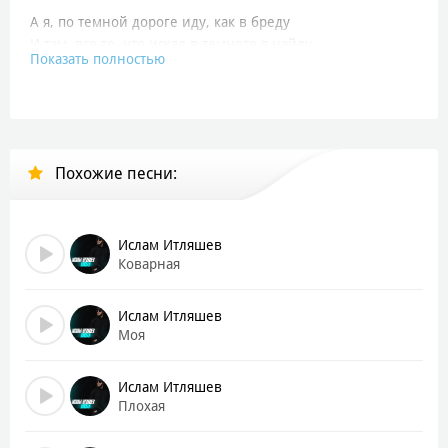
А я, по темной дороге иду, как в бреду
И там, все то, что искал в темноте я найду
Показать полностью
А я по темной дороге иду, как в бреду
И путником верным с собой заберу я Луну
Когда вновь в оковы — закуют
Разбивая злые цепи на свободу — снова я сорвусь
Похожие песни:
Там, где птицы песни — запоют
Сильное мужское сердце в краю том найдет себе приют
А я, по темной дороге иду, как в бреду
Ислам Итляшев
И там, все то, что искал в темноте я найду
Коварная
А я по темной дороге иду, как в бреду
И путником верным с собой заберу я Луну
Ислам Итляшев
Моя
Ислам Итляшев
Плохая