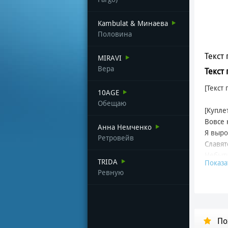
Kambulat & Минаева
Половина
Текст 
MIRAVI
Вера
Текст
[Текст
10AGE
Обещаю
[Купле
Вовсе 
Анна Немченко
Я выро
Ретровейв
Славят
Небыти
TRIDA
Показа
Летят 
Ревную
Стены 
И то, 
То не 
Лишь о
По
Чтобы 