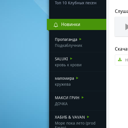
Топ 10 Клубных песен
Слуша
Новинки
Пропаганда
Подкаблучник
Скача
SALUKI
H
кровь к крови
маломира
кружева
МАКСИ ГРИН
ДОЧКА
ХАБИБ & VAVAN
Море пока лето (prod
Fargo)