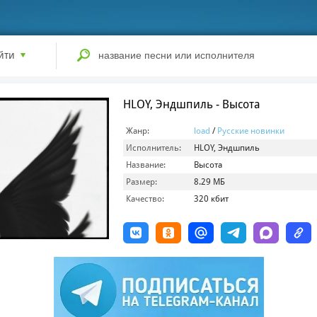
йти
HLOY, Эндшпиль - Высота
Жанр:
load
/
Русские новинки
Исполнитель:
HLOY, Эндшпиль
Название:
Высота
Размер:
8.29 МБ
Качество:
320 кбит