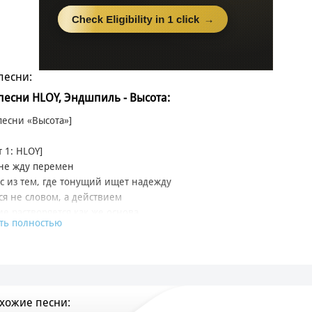
песни:
 песни HLOY, Эндшпиль - Высота:
 песни «Высота»]
т 1: HLOY]
не жду перемен
с из тем, где тонущий ищет надежду
ся не словом, а действием
е растворяется как же основа
ть полностью
журавли над кварталами
подъезда запомнят обрывки из жизней
что удачу пророчили нам, сейчас больше кажутся вымыслом
парадокс вовсе
б одном попрошу звёзды, мне достучаться до них
хожие песни:
рядом стояли они и был не один мы наберем к ходу