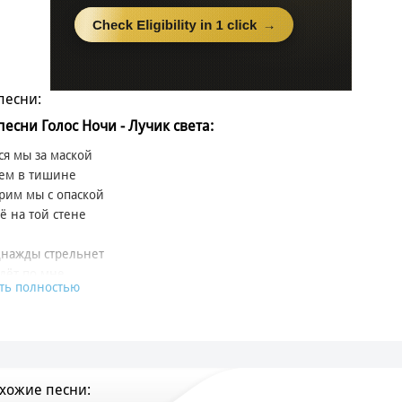
песни:
 песни Голос Ночи - Лучик света:
я мы за маской
чем в тишине
рим мы с опаской
ё на той стене
днажды стрельнет
дёт по мне
ть полностью
моя померкнет
ется во тьме
 ты со мной сейчас
чего терять
хожие песни:
этот мир ломает нас