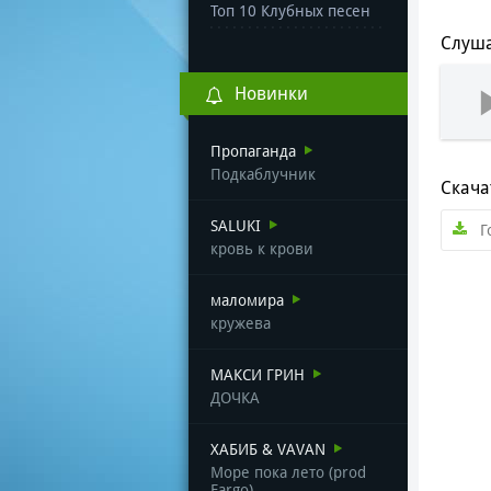
Топ 10 Клубных песен
Слуша
Новинки
Пропаганда
Подкаблучник
Скача
SALUKI
Г
кровь к крови
маломира
кружева
МАКСИ ГРИН
ДОЧКА
ХАБИБ & VAVAN
Море пока лето (prod
Fargo)