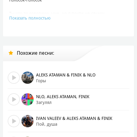
Ты что-то говоришь мне, но я почти не слышу
Показать полностью
Между нами нет лишних — я теряю крышу
Ловлю твои манеры, я чувствую, как дышишь
Твои ненужные дела
Её пришивай-ай-ай, молодые гуляем по календарю
Похожие песни:
Ай-какая красивая моя, от тебя пламя
Огня горит во мне, и потушить нелегко
А горы-горы-горы, море-море-море
ALEKS ATAMAN & FINIK & NLO
Небо-небо-небо, звёзды как песок
Горы
Простые разговоры, и я влюблён наверно
Звучит в ночи прекрасно твой милый голосок
NLO, ALEKS ATAMAN, FINIK
Загулял
А горы-горы-горы, море-море-море
Небо-небо-небо, звёзды как песок
IVAN VALEEV & ALEKS ATAMAN & FINIK
Простые разговоры, лайтовые куплеты
Пой, душа
Звучит в ночи прекрасно твой милый голосок