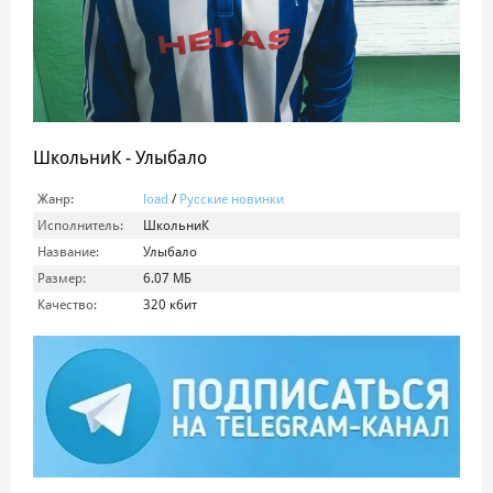
ШкольниК - Улыбало
Жанр:
load
/
Русские новинки
Исполнитель:
ШкольниК
Название:
Улыбало
Размер:
6.07 МБ
Качество:
320 кбит