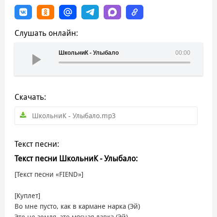
Слушать онлайн:
ШкольниК - Улыбало
00:00
Скачать:
ШкольниК - Улыбало.mp3
Текст песни:
Текст песни ШкольниК - Улыбало:
[Текст песни «FIEND»]
[Куплет]
Во мне пусто, как в кармане нарка (Эй)
Это не земля, это мясная лавка (Эй)