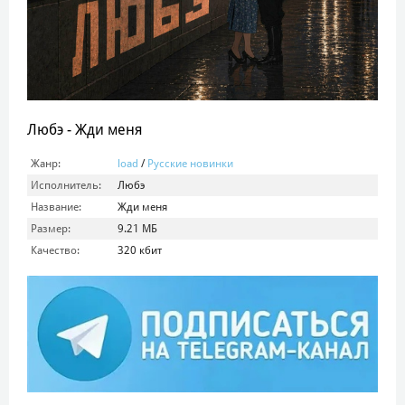
Любэ - Жди меня
Жанр:
load
/
Русские новинки
Исполнитель:
Любэ
Название:
Жди меня
Размер:
9.21 МБ
Качество:
320 кбит