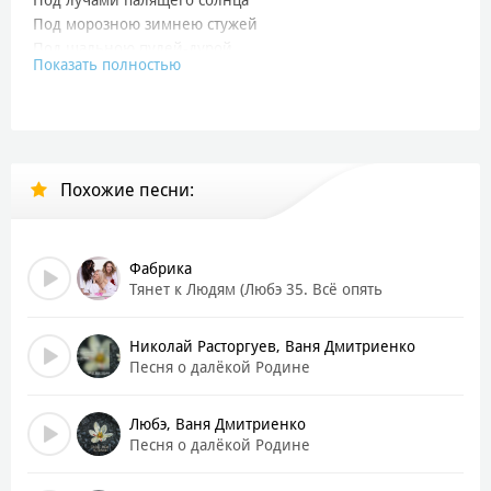
Под морозною зимнею стужей
Под шальною пулей-дурой
Показать полностью
Человек - это жить, не сдаваясь
На колени судьбе не склоняясь
Сквозь огонь и туман пробираться
И с надеждой домой возвращаться
Дни пролетят и года - только ты жди меня
Похожие песни:
Припев:
Я ведь скоро вернусь домой
На рассвете нового дня
Фабрика
Я ведь скоро вернусь живой
Тянет к Людям (Любэ 35. Всё опять
начинается. Трибьют)
Ты, пожалуйста, жди меня
Я ведь скоро вернусь домой
Николай Расторгуев, Ваня Дмитриенко
Будет снова у нас весна
Песня о далёкой Родине
Я ведь скоро вернусь живой
Ты, пожалуйста, жди меня
Любэ, Ваня Дмитриенко
Песня о далёкой Родине
Второй Куплет:
Человек - это значит влюбляться