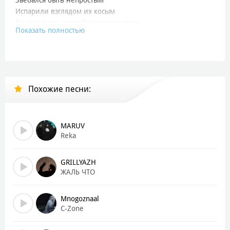
Испарили взглядом их косым
Во мне типа, что тебе голосил тогда
Показать полностью
Впитал намеренно Россию мать
Там, где у русофоба нету сил бежать
Он насильно полюбит тайги ландшафт
Той, что мне даровала несводимый говорок
Чёрный крузер с Клина на паром
Похожие песни:
Маршрут его до беды, страхов и тревог
Там плачет река, никто не ждёт
Там хотят меня убить, я восстану, долбоёб
С былым азартом огонёк заново ведёт
MARUV
Так уже бывало, с ямы ссаной на подъём (Знаю)
Reka
Должно
GRILLYAZH
[Припев]
ЖАЛЬ ЧТО
Должно быть что-нибудь больше, чем вся эта суета
Я ищу это всегда
Mnogoznaal
Я так хочу что-нибудь больше, чем вся эта суета (Где-то
C-Zone
там, где-то там, где)
(Нас время делает кем-то другим)